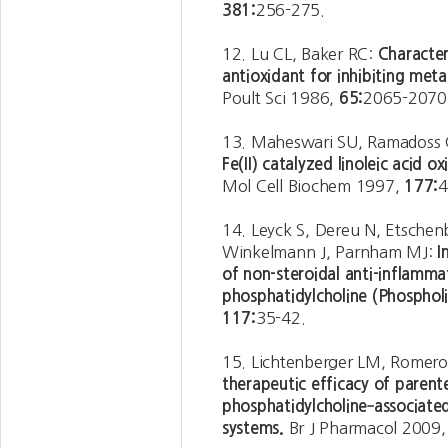
381:
256-275.
12. Lu CL, Baker RC:
Character
antioxidant for inhibiting met
Poult Sci 1986,
65:
2065-2070
13. Maheswari SU, Ramadoss 
Fe(II) catalyzed linoleic acid
Mol Cell Biochem 1997,
177:
4
14. Leyck S, Dereu N, Etschen
Winkelmann J, Parnham MJ:
I
of non-steroidal anti-inflamma
phosphatidylcholine (Phospho
117:
35-42.
15. Lichtenberger LM, Romero 
therapeutic efficacy of parent
phosphatidylcholine‐associate
systems.
Br J Pharmacol 2009