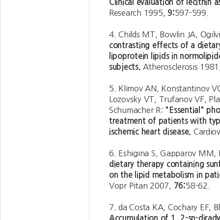
Clinical evaluation of lecithin 
Research 1995,
9:
597-599.
4. Childs MT, Bowlin JA, Ogilv
contrasting effects of a dietar
lipoprotein lipids in normolipi
subjects.
Atherosclerosis 1981
5. Klimov AN, Konstantinov V
Lozovsky VT, Trufanov VF, Pl
Schumacher R:
"Essential" pho
treatment of patients with typ
ischemic heart disease.
Cardio
6. Eshigina S, Gapparov MM, 
dietary therapy containing sunf
on the lipid metabolism in pat
Vopr Pitan 2007,
76:
58-62.
7. da Costa KA, Cochary EF, Bl
Accumulation of 1, 2-sn-dirad