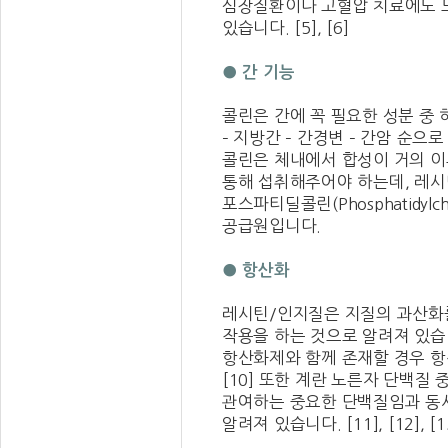
심장질환이나 고혈압 치료에도 
있습니다. [5], [6]
● 간 기능
콜린은 간에 꼭 필요한 성분 중
– 지방간 – 간경변 – 간암 순으로 
콜린은 체내에서 합성이 거의 이
통해 섭취해주어야 하는데, 레시
포스파티딜콜린(Phosphatidylch
공급원입니다.
● 항산화
레시틴/인지질은 지질의 과산화
작용을 하는 것으로 알려져 있습니
항산화제와 함께 존재할 경우 
[10] 또한 계란 노른자 단백질 중
관여하는 중요한 단백질임과 동
알려져 있습니다. [11], [12], [1