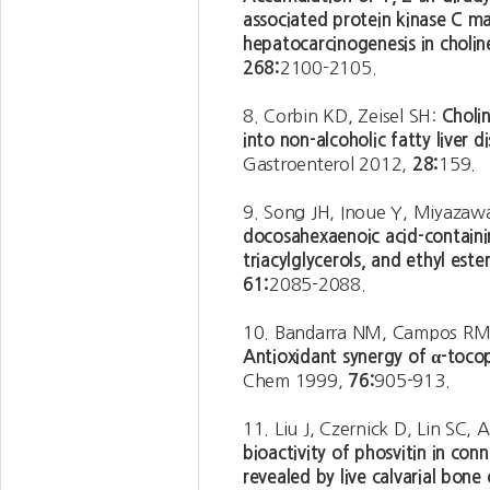
associated protein kinase C m
hepatocarcinogenesis in choline
268:
2100-2105.
8. Corbin KD, Zeisel SH:
Choli
into non-alcoholic fatty liver d
Gastroenterol 2012,
28:
159.
9. Song JH, Inoue Y, Miyazaw
docosahexaenoic acid-containin
triacylglycerols, and ethyl ester
61:
2085-2088.
10. Bandarra NM, Campos RM, 
Antioxidant synergy of α-toco
Chem 1999,
76:
905-913.
11. Liu J, Czernick D, Lin SC, 
bioactivity of phosvitin in co
revealed by live calvarial bone