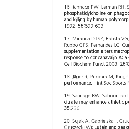
16. Jannace PW, Lerman RH, San
phosphatidylcholine on phagoc
and killing by human polymorp
1992,
56:
599-603.
17. Miranda DTSZ, Batista VG,
Rubbo GFS, Fernandes LC, Cur
supplementation alters macro
response to concanavalin A: a s
Cell Biochem Funct 2008,
26:
18. Jäger R, Purpura M, Kings
performance.
J Int Soc Sports
19. Sandage BW, Sabounjian 
citrate may enhance athletic 
35:
236.
20. Sujak A, Gabrielska J, Gru
Gruszecki WI:
Lutein and zeaxa