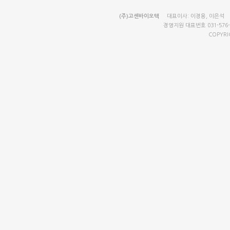
(주)고센바이오텍
대표이사: 이경용, 이은석 12
경영지원 대표번호 031-576-5
COPYRI